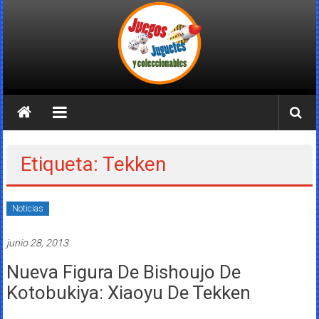
Saltar
al
contenido
Juegos
Juguetes
y
Etiqueta: Tekken
Coleccionables
Noticias
Noticias
y
junio 28, 2013
entretenimiento
para
Nueva Figura De Bishoujo De
coleccionistas.
Kotobukiya: Xiaoyu De Tekken