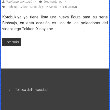
Publicado por: JJyC
0 comentarios
Bishoujo
,
Galeria
,
Kotobukiya
,
Preventa
,
Tekken
,
Xiaoyu
Kotobukiya ya tiene lista una nueva figura para su serie
Bishoujo, en esta ocasión es una de las peleadoras del
videojuego Tekken. Xiaoyu se
Leer más
Política de Privacidad