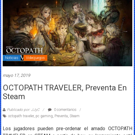
Noticias
Videojuegos
mayo 17, 2019
OCTOPATH TRAVELER, Preventa En
Steam
Publicado por: JJyC
0 comentarios
octopath traveler
,
pc gaming
,
Preventa
,
Steam
Los jugadores pueden pre-ordenar el amado OCTOPATH