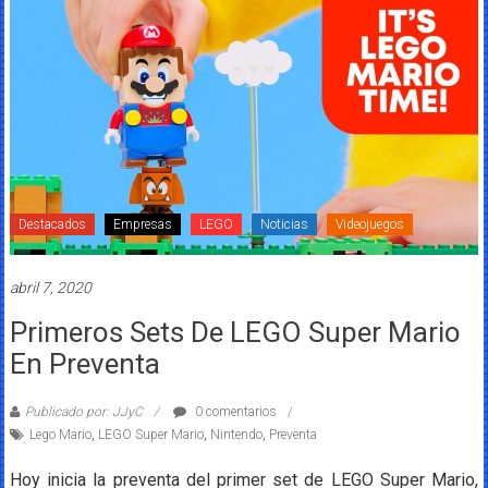
Destacados
Empresas
LEGO
Noticias
Videojuegos
abril 7, 2020
Primeros Sets De LEGO Super Mario
En Preventa
Publicado por: JJyC
0 comentarios
Lego Mario
,
LEGO Super Mario
,
Nintendo
,
Preventa
Hoy inicia la preventa del primer set de LEGO Super Mario,