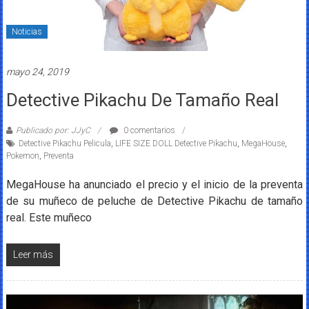
Noticias
mayo 24, 2019
Detective Pikachu De Tamaño Real
Publicado por: JJyC
0 comentarios
Detective Pikachu Pelicula
,
LIFE SIZE DOLL Detective Pikachu
,
MegaHouse
,
Pokemon
,
Preventa
MegaHouse ha anunciado el precio y el inicio de la preventa
de su muñeco de peluche de Detective Pikachu de tamaño
real. Este muñeco
Leer más