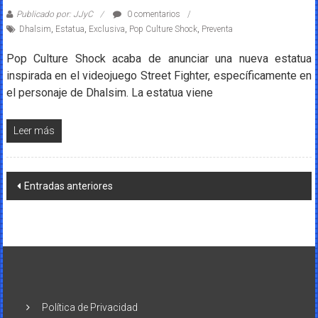
Publicado por: JJyC
0 comentarios
Dhalsim
,
Estatua
,
Exclusiva
,
Pop Culture Shock
,
Preventa
Pop Culture Shock acaba de anunciar una nueva estatua
inspirada en el videojuego Street Fighter, específicamente en
el personaje de Dhalsim. La estatua viene
Leer más
Navegación
Entradas anteriores
de
entradas
Política de Privacidad