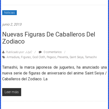
Noticias
junio 2, 2013
Nuevas Figuras De Caballeros Del
Zodiaco
Publicado por: JJyC
0 comentarios
Armadura
,
Figuras
,
God Cloth
,
Pegaso
,
Preventa
,
Saint Seiya
,
Tamashii
Tamashii, la marca japonesa de juguetes, ha anunciado una
nueva serie de figuras de aniversario del anime Saint Seiya /
Caballeros del Zodiaco. La
Leer más