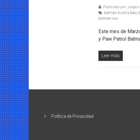
Publicado por: juegos
batman build a bear
,
batman oso
Este mes de Marzo
y Paw Patrol Batm
Leer más
Política de Privacidad