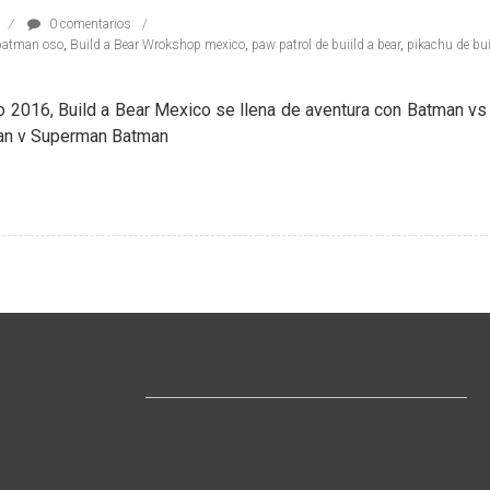
0 comentarios
batman oso
,
Build a Bear Wrokshop mexico
,
paw patrol de buiild a bear
,
pikachu de bui
 2016, Build a Bear Mexico se llena de aventura con Batman vs
an v Superman Batman