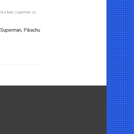
ld a bear
,
superman vs
 Superman, Pikachu