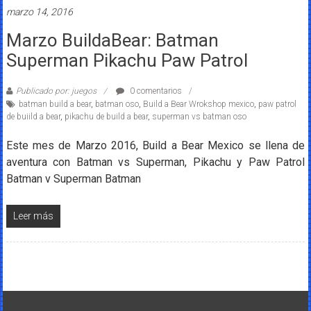
marzo 14, 2016
Marzo BuildaBear: Batman
Superman Pikachu Paw Patrol
Publicado por: juegos
0 comentarios
batman build a bear
,
batman oso
,
Build a Bear Wrokshop mexico
,
paw patrol
de buiild a bear
,
pikachu de build a bear
,
superman vs batman oso
Este mes de Marzo 2016, Build a Bear Mexico se llena de
aventura con Batman vs Superman, Pikachu y Paw Patrol
Batman v Superman Batman
Leer más