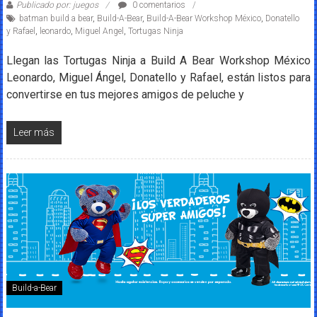
Publicado por: juegos
0 comentarios
batman build a bear
,
Build-A-Bear
,
Build-A-Bear Workshop México
,
Donatello
y Rafael
,
leonardo
,
Miguel Angel
,
Tortugas Ninja
Llegan las Tortugas Ninja a Build A Bear Workshop México
Leonardo, Miguel Ángel, Donatello y Rafael, están listos para
convertirse en tus mejores amigos de peluche y
Leer más
Build-a-Bear