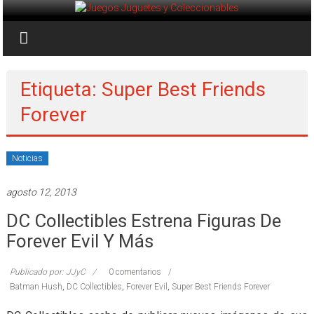
Saltar
al
Juegos
contenido
Juguetes
y
Etiqueta: Super Best Friends
Coleccionables
Forever
Noticias
y
Noticias
entretenimiento
para
agosto 12, 2013
coleccionistas.
DC Collectibles Estrena Figuras De
Forever Evil Y Más
Publicado por: JJyC
0 comentarios
Batman Hush
,
DC Collectibles
,
Forever Evil
,
Super Best Friends Forever