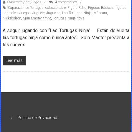
Publicado por: juegos
4 comentarios
Caparazón de Tortugas
,
coleccionable
,
Figura Retro
,
Figuras Básicas
,
figuras
originales
,
Juegos
,
Juguete
,
Juguetes
,
Las Tortugas Ninja
,
Máscara
,
Nickelodeon
,
Spin Master
,
tmnt
,
Tortugas Ninja
,
toys
A seguir jugando con “Las Tortugas Ninja” Están de vuelta
las tortugas ninja como nunca antes Spin Master presenta a
los nuevos
Leer más
Política de Privacidad