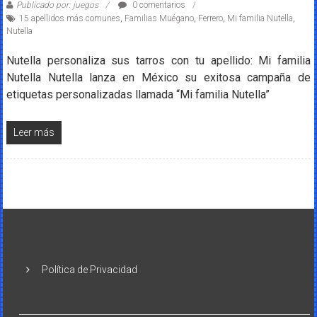
Publicado por: juegos
0 comentarios
15 apellidos más comunes
,
Familias Muégano
,
Ferrero
,
Mi familia Nutella
,
Nutella
Nutella personaliza sus tarros con tu apellido: Mi familia
Nutella Nutella lanza en México su exitosa campaña de
etiquetas personalizadas llamada “Mi familia Nutella”
Leer más
Política de Privacidad