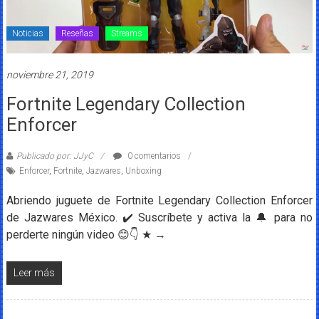
Noticias
Reseñas
Streams
noviembre 21, 2019
Fortnite Legendary Collection
Enforcer
Publicado por: JJyC
0 comentarios
Enforcer
,
Fortnite
,
Jazwares
,
Unboxing
Abriendo juguete de Fortnite Legendary Collection Enforcer
de Jazwares México. ✔️ Suscríbete y activa la 🔔 para no
perderte ningún video 😊👇 ★ →
Leer más