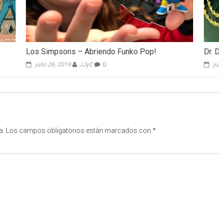
Los Simpsons – Abriendo Funko Pop!
Dr. 
julio 26, 2019
JJyC
0
ju
a.
Los campos obligatorios están marcados con
*