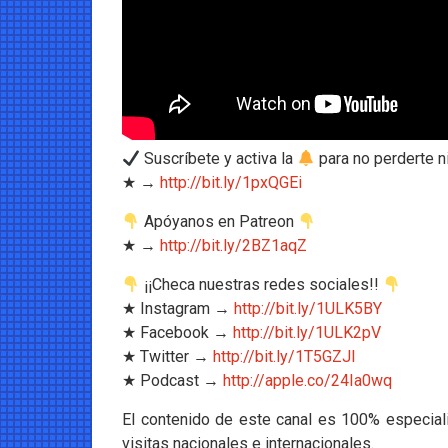
Suscríbete y activa la
para no perderte 
★ →
http://bit.ly/1pxQGEi
Apóyanos en Patreon
★ →
http://bit.ly/2BZ1aqZ
¡¡Checa nuestras redes sociales!!
★ Instagram →
http://bit.ly/1ULK5BY
★ Facebook →
http://bit.ly/1ULK2pV
★ Twitter →
http://bit.ly/1T5GZJl
★ Podcast →
http://apple.co/24Ia0wq
El contenido de este canal es 100% especiali
visitas nacionales e internacionales.