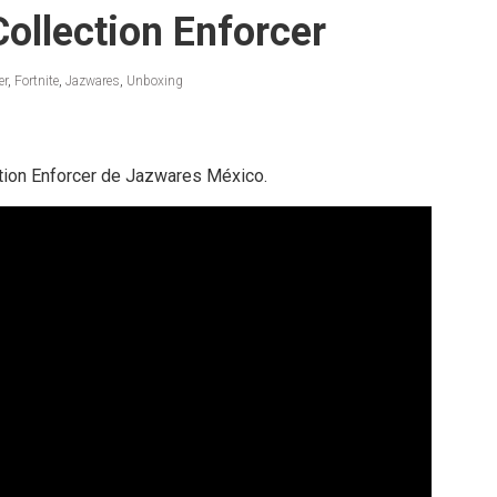
Collection Enforcer
er
,
Fortnite
,
Jazwares
,
Unboxing
ction Enforcer de Jazwares México.