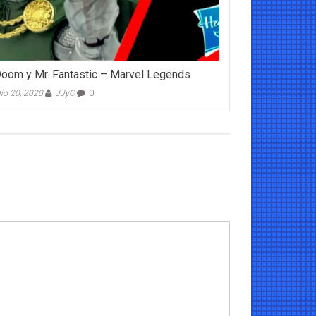
Doom y Mr. Fantastic – Marvel Legends
lio 20, 2020
JJyC
0