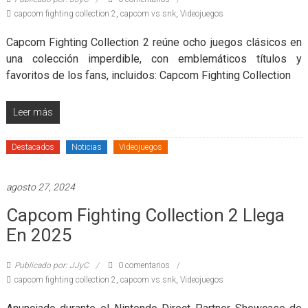
capcom fighting collection 2
,
capcom vs snk
,
Videojuegos
Capcom Fighting Collection 2 reúne ocho juegos clásicos en
una colección imperdible, con emblemáticos títulos y
favoritos de los fans, incluidos: Capcom Fighting Collection
Leer más
Destacados
Noticias
Videojuegos
agosto 27, 2024
Capcom Fighting Collection 2 Llega
En 2025
Publicado por: JJyC
0 comentarios
capcom fighting collection 2
,
capcom vs snk
,
Videojuegos