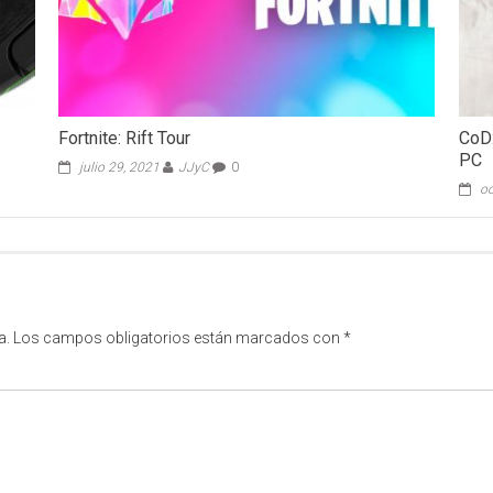
Fortnite: Rift Tour
CoD:
PC
julio 29, 2021
JJyC
0
oc
a.
Los campos obligatorios están marcados con
*