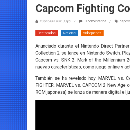
Coleccionables
Capcom Fighting Col
Noticias
Publicado por: JJyC
0 comentarios
capcom
y
entretenimiento
Destacados
Noticias
Videojuegos
para
coleccionistas.
Anunciado durante el Nintendo Direct Partne
Collection 2 se lance en Nintendo Switch, P
Capcom vs. SNK 2: Mark of the Millennium 2
nuevas características, como juego online y ac
También se ha revelado hoy MARVEL vs. CAP
FIGHTER, MARVEL vs. CAPCOM 2 New Age of Her
ROM japonesa) se lanza de manera digital el j