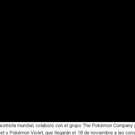
estrella mundial, colaboró con el grupo The Pokémon Company pa
 y Pokémon Violet, que llegarán el 18 de noviembre a las cons