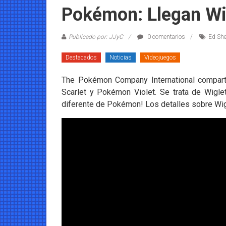
Coleccionables
Pokémon: Llegan Wi
Noticias
Publicado por: JJyC
0 comentarios
Ed She
y
entretenimiento
Destacados
Noticias
Videojuegos
para
coleccionistas.
The Pokémon Company International comparti
Scarlet y Pokémon Violet. Se trata de Wigle
diferente de Pokémon! Los detalles sobre Wigl