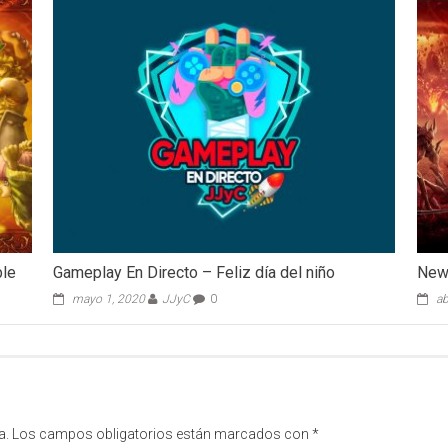
ble
Gameplay En Directo – Feliz día del niño
New 
mayo 1, 2020
JJyC
0
ab
a.
Los campos obligatorios están marcados con
*