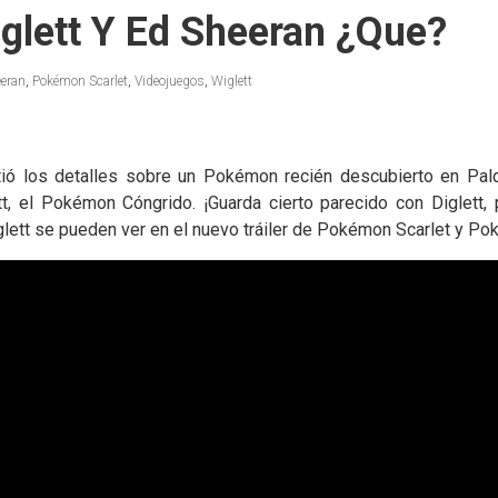
glett Y Ed Sheeran ¿Que?
eran
,
Pokémon Scarlet
,
Videojuegos
,
Wiglett
ó los detalles sobre un Pokémon recién descubierto en Pal
tt, el Pokémon Cóngrido. ¡Guarda cierto parecido con Diglett
ett se pueden ver en el nuevo tráiler de Pokémon Scarlet y Po