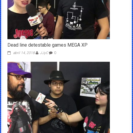
Dead line detestable games MEGA XP
abril 14, 2018
JJyC
0