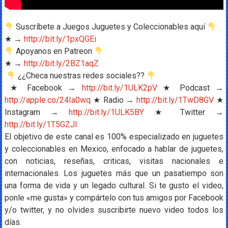
Suscríbete a Juegos Juguetes y Coleccionables aquí
★ →
http://bit.ly/1pxQGEi
Apoyanos en Patreon
★ →
http://bit.ly/2BZ1aqZ
¿¿Checa nuestras redes sociales??
★ Facebook →
http://bit.ly/1ULK2pV
★ Podcast →
http://apple.co/24Ia0wq
★ Radio →
http://bit.ly/1TwD8GV
★
Instagram →
http://bit.ly/1ULK5BY
★ Twitter →
http://bit.ly/1T5GZJl
El objetivo de este canal es 100% especializado en juguetes
y coleccionables en Mexico, enfocado a hablar de juguetes,
con noticias, reseñas, criticas, visitas nacionales e
internacionales. Los juguetes más que un pasatiempo son
una forma de vida y un legado cultural. Si te gusto el video,
ponle «me gusta» y compártelo con tus amigos por Facebook
y/o twitter, y no olvides suscribirte nuevo video todos los
días.