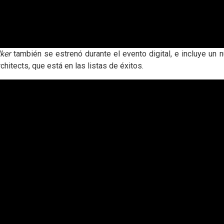
ker
también se estrenó durante el evento digital, e incluye u
hitects, que está en las listas de éxitos.