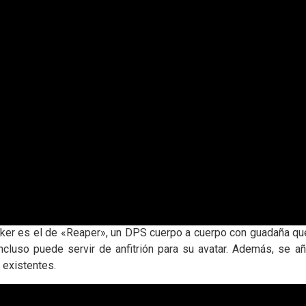
er es el de «Reaper», un DPS cuerpo a cuerpo con guadaña que 
ncluso puede servir de anfitrión para su avatar. Además, se a
 existentes.