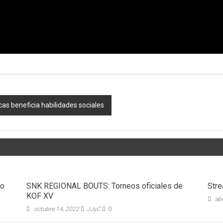
as beneficia habilidades sociales
to
SNK REGIONAL BOUTS: Torneos oficiales de
Stre
KOF XV
abr
octubre 14, 2022
JJyC
0