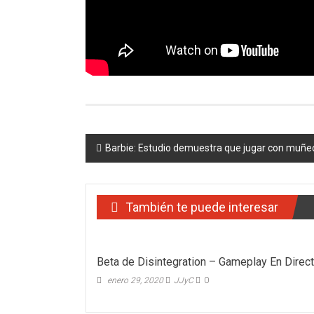
Navegación
Barbie: Estudio demuestra que jugar con muñec
de
entradas
También te puede interesar
Beta de Disintegration – Gameplay En Direc
enero 29, 2020
JJyC
0