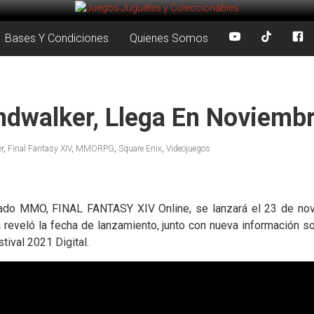
Bases Y Condiciones
Quienes Somos
Endwalker, Llega En Noviemb
r
,
Final Fantasy XIV
,
MMORPG
,
Square Enix
,
Videojuegos
amado MMO, FINAL FANTASY XIV Online, se lanzará el 23 de nov
a reveló la fecha de lanzamiento, junto con nueva información 
tival 2021 Digital.