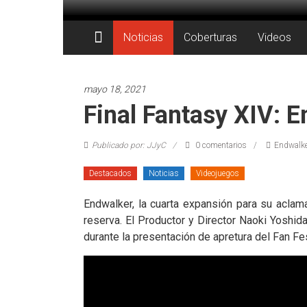
Saltar
al
Juegos
contenido
Noticias
Coberturas
Videos
Juguetes
y
mayo 18, 2021
Coleccionables
Final Fantasy XIV: 
Noticias
Publicado por: JJyC
0 comentarios
Endwalke
y
entretenimiento
Destacados
Noticias
Videojuegos
para
coleccionistas.
Endwalker, la cuarta expansión para su acl
reserva. El Productor y Director Naoki Yoshid
durante la presentación de apretura del Fan Fes