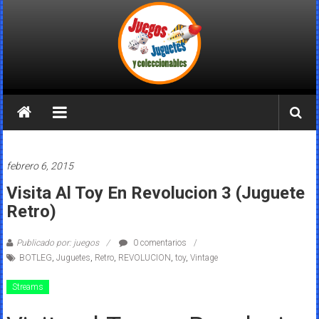
Saltar
al
contenido
Juegos
Juguetes
y
febrero 6, 2015
Coleccionables
Visita Al Toy En Revolucion 3 (juguete
Retro)
Noticias
y
Publicado por: juegos
0 comentarios
entretenimiento
BOTLEG
,
Juguetes
,
Retro
,
REVOLUCION
,
toy
,
Vintage
para
coleccionistas.
Streams