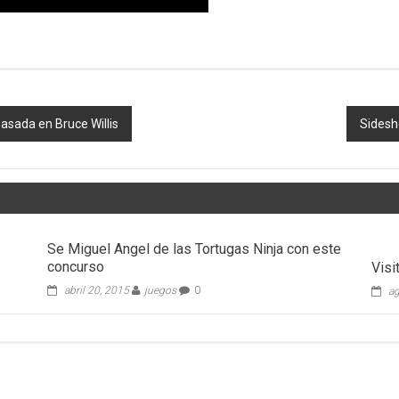
basada en Bruce Willis
Sidesh
Se Miguel Angel de las Tortugas Ninja con este
concurso
Visi
abril 20, 2015
juegos
0
ag