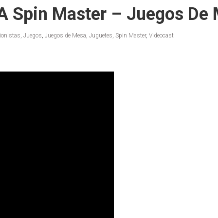
A Spin Master – Juegos De
ionistas
,
Juegos
,
Juegos de Mesa
,
Juguetes
,
Spin Master
,
Videocast