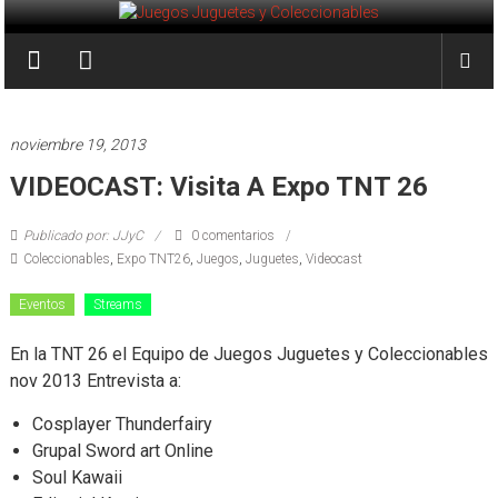
Saltar
al
Juegos
contenido
Juguetes
y
noviembre 19, 2013
Coleccionables
VIDEOCAST: Visita A Expo TNT 26
Noticias
Publicado por: JJyC
0 comentarios
y
Coleccionables
,
Expo TNT26
,
Juegos
,
Juguetes
,
Videocast
entretenimiento
para
Eventos
Streams
coleccionistas.
En la TNT 26 el Equipo de Juegos Juguetes y Coleccionables
nov 2013 Entrevista a:
Cosplayer Thunderfairy
Grupal Sword art Online
Soul Kawaii