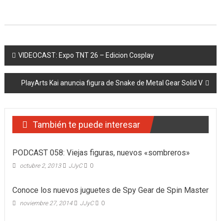
Navegación
VIDEOCAST: Expo TNT 26 – Edicion Cosplay
de
PlayArts Kai anuncia figura de Snake de Metal Gear Solid V
entradas
También te puede interesar
PODCAST 058: Viejas figuras, nuevos «sombreros»
octubre 2, 2013
JJyC
0
Conoce los nuevos juguetes de Spy Gear de Spin Master
noviembre 27, 2014
JJyC
0