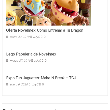
Oferta Novelmex: Como Entrenar a Tu Dragón
enero 30, 2019
JJyC
0
Lego Papeleria de Novelmex
marzo 27, 2019
JJyC
0
Expo Tus Juguetes: Make N Break – TGJ
enero 6, 2020
JJyC
0