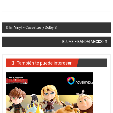
Navegación
En Vinyl – Cassettes y Dolby S
de
BLUME – BANDAI MEXICO
entradas
También te puede interesar