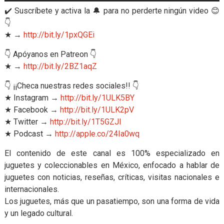
✔️ Suscríbete y activa la 🔔 para no perderte ningún video 😊
👇
★ →
http://bit.ly/1pxQGEi
👇 Apóyanos en Patreon 👇
★ →
http://bit.ly/2BZ1aqZ
👇 ¡¡Checa nuestras redes sociales!! 👇
★ Instagram →
http://bit.ly/1ULK5BY
★ Facebook →
http://bit.ly/1ULK2pV
★ Twitter →
http://bit.ly/1T5GZJl
★ Podcast →
http://apple.co/24Ia0wq
El contenido de este canal es 100% especializado en
juguetes y coleccionables en México, enfocado a hablar de
juguetes con noticias, reseñas, críticas, visitas nacionales e
internacionales.
Los juguetes, más que un pasatiempo, son una forma de vida
y un legado cultural.