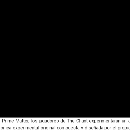
r Prime Matter, los jugadores de The Chant experimentarán un 
trónica experimental original compuesta y diseñada por el prop