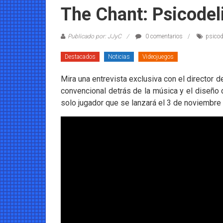
Coleccionables
The Chant: Psicodeli
Noticias
Publicado por: JJyC
0 comentarios
psicod
y
entretenimiento
Destacados
Noticias
Videojuegos
para
coleccionistas.
Mira una entrevista exclusiva con el director 
convencional detrás de la música y el diseño 
solo jugador que se lanzará el 3 de noviembre 