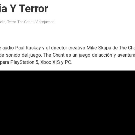
a Y Terror
elia
,
Terror
,
The Chant
,
Videojuegos
de audio Paul Ruskay y el director creativo Mike Skupa de The Ch
de sonido del juego. The Chant es un juego de acción y aventur
para PlayStation 5, Xbox X|S y PC.