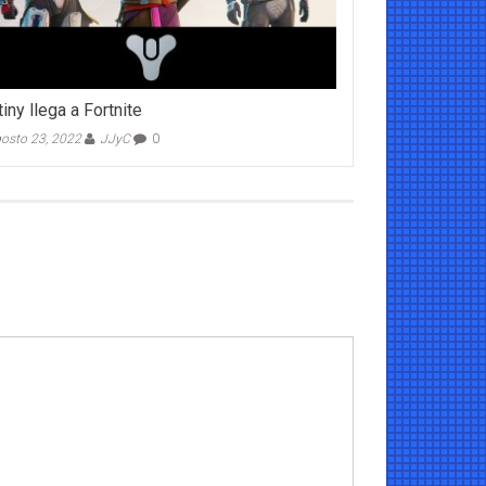
iny llega a Fortnite
osto 23, 2022
JJyC
0