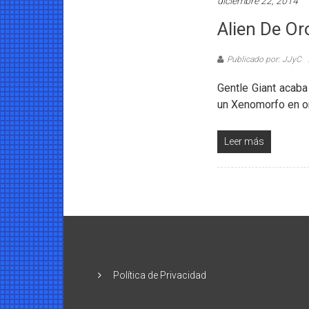
diciembre 22, 2014
Alien De Or
Publicado por: JJyC
Gentle Giant acaba 
un Xenomorfo en oro
Leer más
Política de Privacidad