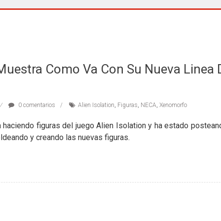
uestra Como Va Con Su Nueva Linea D
0 comentarios
Alien Isolation
,
Figuras
,
NECA
,
Xenomorfo
haciendo figuras del juego Alien Isolation y ha estado postea
deando y creando las nuevas figuras.