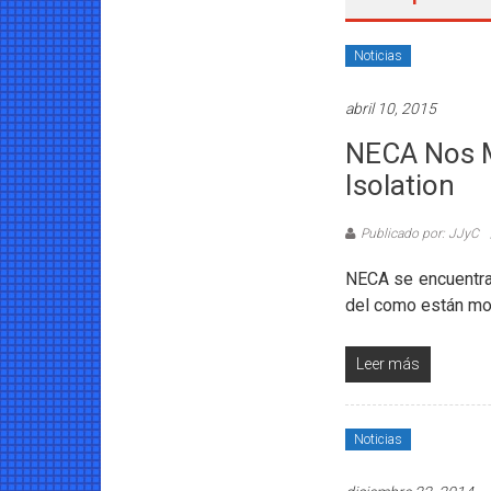
Coleccionables
Noticias
Noticias
y
abril 10, 2015
entretenimiento
para
NECA Nos M
coleccionistas.
Isolation
Publicado por: JJyC
NECA se encuentra 
del como están mol
Leer más
Noticias