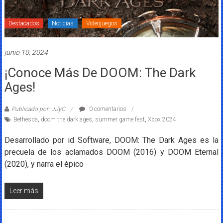
Destacados
Noticias
Videojuegos
junio 10, 2024
¡Conoce Más De DOOM: The Dark
Ages!
Publicado por: JJyC
0 comentarios
Bethesda
,
doom the dark ages
,
summer game fest
,
Xbox 2024
Desarrollado por id Software, DOOM: The Dark Ages es la
precuela de los aclamados DOOM (2016) y DOOM Eternal
(2020), y narra el épico
Leer más