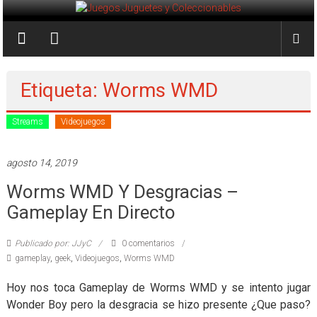
Saltar
al
Juegos
contenido
Juguetes
y
Etiqueta: Worms WMD
Coleccionables
Streams
Videojuegos
Noticias
y
agosto 14, 2019
entretenimiento
Worms WMD Y Desgracias –
para
coleccionistas.
Gameplay En Directo
Publicado por: JJyC
0 comentarios
gameplay
,
geek
,
Videojuegos
,
Worms WMD
Hoy nos toca Gameplay de Worms WMD y se intento jugar
Wonder Boy pero la desgracia se hizo presente ¿Que paso?