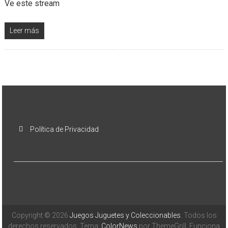
Ve este stream
Leer más
Política de Privacidad
Copyright © 2026
Juegos Juguetes y Coleccionables
. Todos los
derechos reservados. Tema:
ColorNews
por ThemeGrill. Funciona