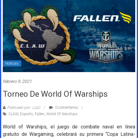
Noticias
febrero 9, 2021
Torneo De World Of Warships
Publicado por: JJyC
0 comentarios
CLAW
,
Esports
,
Fallen
,
World Of Warships
World of Warships, el juego de combate naval en línea
gratuito de Wargaming, celebrará su primera “Copa Latina-