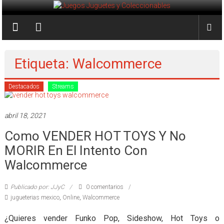
Saltar
al
Juegos
contenido
Juguetes
y
Etiqueta: Walcommerce
Coleccionables
Destacados
Streams
Noticias
y
abril 18, 2021
entretenimiento
Como VENDER HOT TOYS Y No
para
coleccionistas.
MORIR En El Intento Con
Walcommerce
Publicado por: JJyC
0 comentarios
jugueterias mexico
,
Online
,
Walcommerce
¿Quieres vender Funko Pop, Sideshow, Hot Toys o