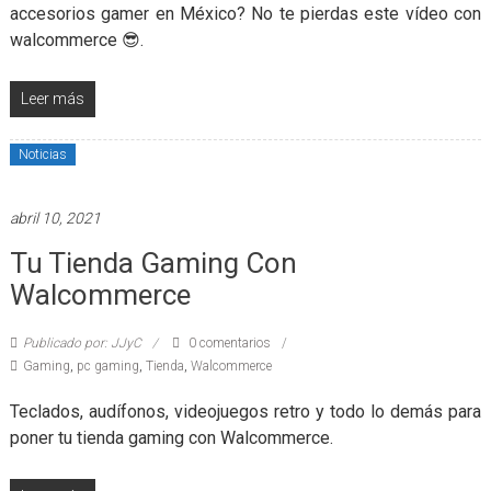
accesorios gamer en México? No te pierdas este vídeo con
walcommerce 😎.
Leer más
Noticias
abril 10, 2021
Tu Tienda Gaming Con
Walcommerce
Publicado por: JJyC
0 comentarios
Gaming
,
pc gaming
,
Tienda
,
Walcommerce
Teclados, audífonos, videojuegos retro y todo lo demás para
poner tu tienda​ gaming​ con Walcommerce.