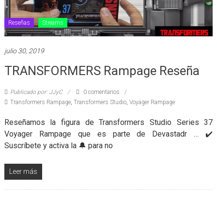
Reseñas
Streams
julio 30, 2019
TRANSFORMERS Rampage Reseña
Publicado por: JJyC
0 comentarios
Transformers Rampage
,
Transformers Studio
,
Voyager Rampage
Reseñamos la figura de Transformers Studio Series 37
Voyager Rampage que es parte de Devastadr … ✔️
Suscríbete y activa la 🔔 para no
Leer más