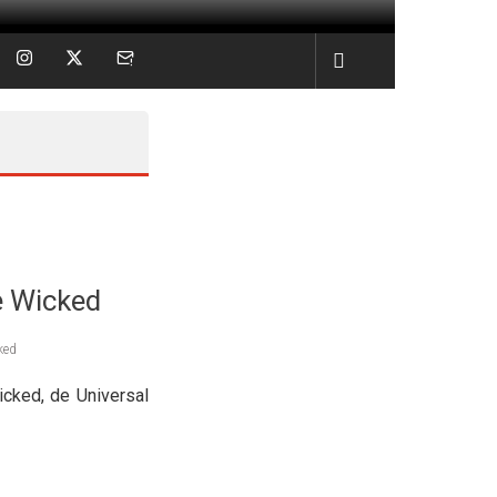
e Wicked
ked
icked, de Universal