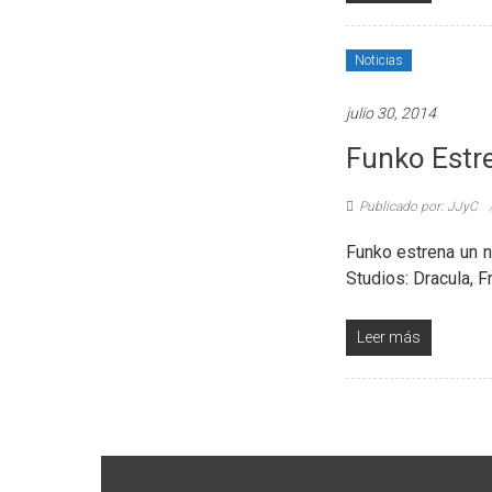
Noticias
julio 30, 2014
Funko Estr
Publicado por: JJyC
Funko estrena un n
Studios: Dracula, F
Leer más