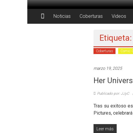
Saltar
al
Juegos
contenido
Noticias
Coberturas
Videos
Juguetes
y
Etiqueta:
Coleccionables
Coberturas
Comic 
Noticias
y
marzo 19, 2025
entretenimiento
Her Univer
para
coleccionistas.
Publicado por: JJyC
Tras su exitoso es
Pictures, celebrará
Leer más