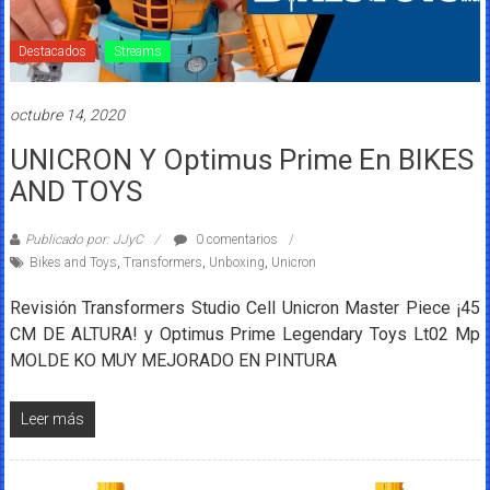
Destacados
Streams
octubre 14, 2020
UNICRON Y Optimus Prime En BIKES
AND TOYS
Publicado por: JJyC
0 comentarios
Bikes and Toys
,
Transformers
,
Unboxing
,
Unicron
Revisión Transformers Studio Cell Unicron Master Piece ¡45
CM DE ALTURA! y Optimus Prime Legendary Toys Lt02 Mp
MOLDE KO MUY MEJORADO EN PINTURA
Leer más