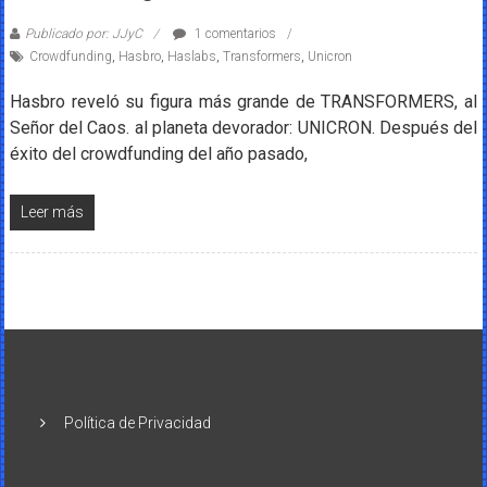
Publicado por: JJyC
1 comentarios
Crowdfunding
,
Hasbro
,
Haslabs
,
Transformers
,
Unicron
Hasbro reveló su figura más grande de TRANSFORMERS, al
Señor del Caos. al planeta devorador: UNICRON. Después del
éxito del crowdfunding del año pasado,
Leer más
Política de Privacidad