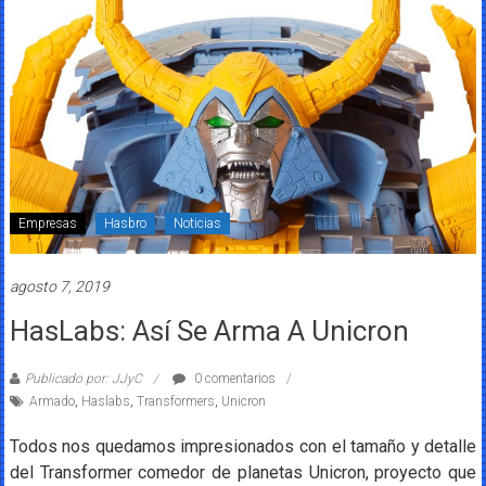
Empresas
Hasbro
Noticias
agosto 7, 2019
HasLabs: Así Se Arma A Unicron
Publicado por: JJyC
0 comentarios
Armado
,
Haslabs
,
Transformers
,
Unicron
Todos nos quedamos impresionados con el tamaño y detalle
del Transformer comedor de planetas Unicron, proyecto que