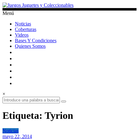
Saltar
al
Menú
contenido
Juegos
Noticias
Juguetes
Coberturas
y
Videos
Coleccionables
Bases Y Condiciones
Quienes Somos
Noticias
y
entretenimiento
para
coleccionistas.
×
Etiqueta: Tyrion
Noticias
mayo 22, 2014