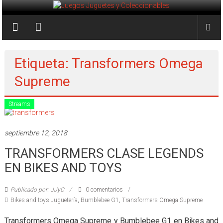
Saltar
al
Juegos
contenido
Juguetes
y
Etiqueta: Transformers Omega
Coleccionables
Supreme
Noticias
Streams
y
entretenimiento
septiembre 12, 2018
para
coleccionistas.
TRANSFORMERS CLASE LEGENDS
EN BIKES AND TOYS
Publicado por: JJyC
0 comentarios
Bikes and toys Juguetería
,
Bumblebee G1
,
Transformers Omega Supreme
Transformers Omega Supreme y Bumblebee G1 en Bikes and