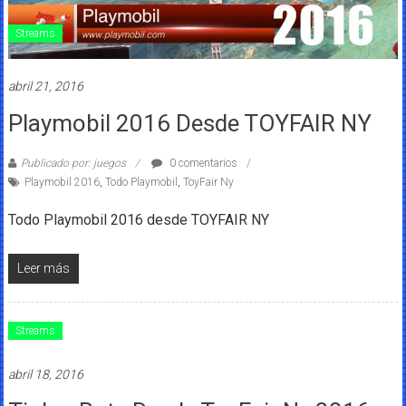
Streams
abril 21, 2016
Playmobil 2016 Desde TOYFAIR NY
Publicado por: juegos
0 comentarios
Playmobil 2016
,
Todo Playmobil
,
ToyFair Ny
Todo Playmobil 2016 desde TOYFAIR NY
Leer más
Streams
abril 18, 2016