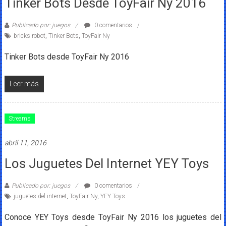
Tinker Bots Desde ToyFair Ny 2016
Publicado por: juegos
0 comentarios
bricks robot
,
Tinker Bots
,
ToyFair Ny
Tinker Bots desde ToyFair Ny 2016
Leer más
Streams
abril 11, 2016
Los Juguetes Del Internet YEY Toys
Publicado por: juegos
0 comentarios
juguetes del internet
,
ToyFair Ny
,
YEY Toys
Conoce YEY Toys desde ToyFair Ny 2016 los juguetes del