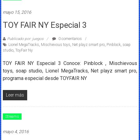
mayo 15, 2016
TOY FAIR NY Especial 3
Publicado por: juegos
0 comentarios
Lionel MegaTracks
,
Mischievous toys
,
Net playz smart pro
,
Pinblock
,
soap
studio
,
ToyFair Ny
TOY FAIR NY Especial 3 Conoce: Pinblock , Mischievous
toys, soap studio, Lionel MegaTracks, Net playz smart pro,
programa especial desde TOYFAIR NY
Leer más
Streams
mayo 4, 2016