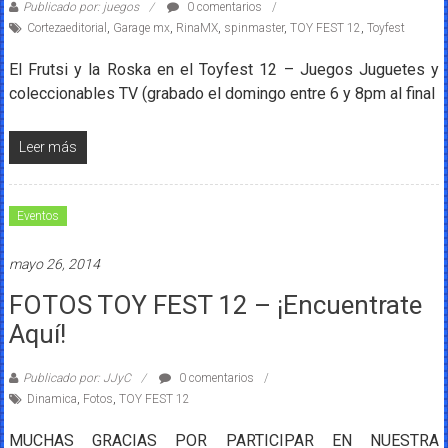
Publicado por: juegos
0 comentarios
Cortezaeditorial
,
Garage mx
,
RinaMX
,
spinmaster
,
TOY FEST 12
,
Toyfest
El Frutsi y la Roska en el Toyfest 12 – Juegos Juguetes y
coleccionables TV (grabado el domingo entre 6 y 8pm al final
Leer más
Eventos
mayo 26, 2014
FOTOS TOY FEST 12 – ¡Encuentrate
Aquí!
Publicado por: JJyC
0 comentarios
Dinamica
,
Fotos
,
TOY FEST 12
MUCHAS GRACIAS POR PARTICIPAR EN NUESTRA