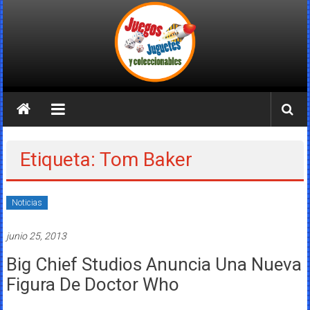
Saltar
al
contenido
Juegos
Juguetes
y
Etiqueta: Tom Baker
Coleccionables
Noticias
Noticias
y
junio 25, 2013
entretenimiento
para
Big Chief Studios Anuncia Una Nueva
coleccionistas.
Figura De Doctor Who