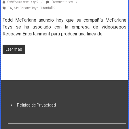
Publicado por: JJyC
0 comentarios
EA
,
Mc Farlane Toys
,
Titanfall 2
Todd McFarlane anuncio hoy que su compañía McFarlane
Toys se ha asociado con la empresa de videojuegos
Respawn Entertainment para producir una linea de
Leer más
Política de Privacidad