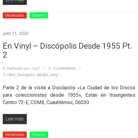
Destacados
Streams
julio 11, 2020
En Vinyl – Discópolis Desde 1955 Pt.
2
Publicado por: JJyC
0 comentarios
cdmx
,
Discopolis
,
tiendas
,
Vinyl
Parte 2 de la visita a Discópolis «La Ciudad de los Discos
para coleccionistas desde 1955»; Estan en Insurgentes
Centro 72-E, CDMX, Cuauhtémoc, 06030
Leer más
Destacados
Streams