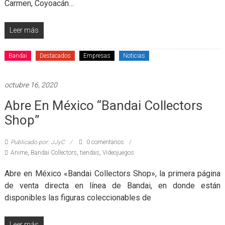
Carmen, Coyoacán…
Leer más
Bandai
Destacados
Empresas
Noticias
octubre 16, 2020
Abre En México “Bandai Collectors
Shop”
Publicado por: JJyC
0 comentarios
Anime
,
Bandai Collectors
,
tiendas
,
Videojuegos
Abre en México «Bandai Collectors Shop», la primera página
de venta directa en línea de Bandai, en donde están
disponibles las figuras coleccionables de
Leer más