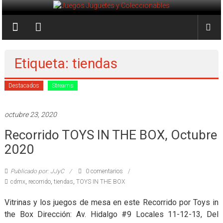
Saltar
al
Juegos
contenido
Juguetes
y
Etiqueta: tiendas
Coleccionables
Destacados
Streams
Noticias
y
octubre 23, 2020
entretenimiento
Recorrido TOYS IN THE BOX, Octubre
para
coleccionistas.
2020
Publicado por: JJyC
0 comentarios
cdmx
,
recorrido
,
tiendas
,
TOYS IN THE BOX
Vitrinas y los juegos de mesa en este Recorrido por Toys in
the Box Dirección: Av. Hidalgo #9 Locales 11-12-13, Del