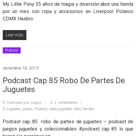
My Little Pony 35 años de magia y diversión abre una tienda
por un mes con ropa y accesorios en Liverpool Polanco
CDMX Hasbro
Leer más
Podcast
diciembre 16, 2015
Podcast Cap 85 Robo De Partes De
Juguetes
Publicado por: juegos
2 comentarios
Juguetes
,
partes
,
Podcast
,
radio juguetes
,
robo
,
tiendas
Podcast cap 85 robo de partes de juguetes – podcast de
juegos juguetes y coleccionables #podcast cap 85 lo que