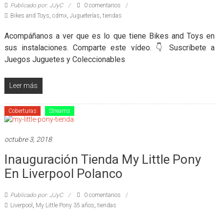
Publicado por: JJyC
0 comentarios
Bikes and Toys
,
cdmx
,
Jugueterías
,
tiendas
Acompáñanos a ver que es lo que tiene Bikes and Toys en
sus instalaciones. Comparte este vídeo. 👇 Suscríbete a
Juegos Juguetes y Coleccionables
Leer más
Coberturas
Streams
octubre 3, 2018
Inauguración Tienda My Little Pony
En Liverpool Polanco
Publicado por: JJyC
0 comentarios
Liverpool
,
My Little Pony 35 años
,
tiendas