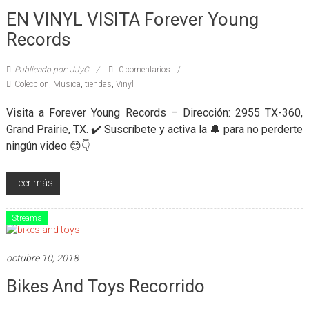
EN VINYL VISITA Forever Young
Records
Publicado por: JJyC
0 comentarios
Coleccion
,
Musica
,
tiendas
,
Vinyl
Visita a Forever Young Records – Dirección: 2955 TX-360,
Grand Prairie, TX. ✔️ Suscríbete y activa la 🔔 para no perderte
ningún video 😊👇
Leer más
Streams
octubre 10, 2018
Bikes And Toys Recorrido