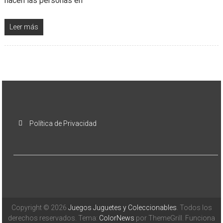
hacen las personas en
Leer más
Política de Privacidad
Copyright © 2026
Juegos Juguetes y Coleccionables
. Todos los
derechos reservados. Tema:
ColorNews
por ThemeGrill. Funciona