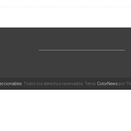
leccionables
. Todos los derechos reservados. Tema:
ColorNews
por Th