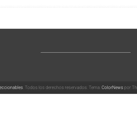
leccionables
. Todos los derechos reservados. Tema:
ColorNews
por Th