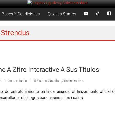
Bases Y Condiciones
Quienes Somos
: Strendus
e A Zitro Interactive A Sus Titulos
0 comentarios
Casino
,
Strendus
,
Zitro Interactive
ma de entretenimiento en línea, anunció el lanzamiento oficial 
desarrollador de juegos para casinos, los cuales