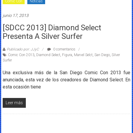
Comic Con
Noticias
junio 17, 2013
[SDCC 2013] Diamond Select
Presenta A Silver Surfer
Publicado por: JJyC
0 comentarios
Comic Con 2013
,
Diamond Select
,
Figura
,
Marvel Selct
,
San Diego
,
Silver
Surfer
Una exclusiva más de la San Diego Comic Con 2013 fue
anunciada, esta vez de los creadores de Diamond Select. En
esta ocasión tiene
Leer más