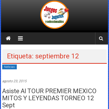
Saltar
al
contenido
Juegos
Juguetes
y
Etiqueta: septiembre 12
Coleccionables
Noticias
Noticias
y
agosto 23, 2015
entretenimiento
Asiste Al TOUR PREMIER MEXICO
para
coleccionistas.
MITOS Y LEYENDAS TORNEO 12
Sept