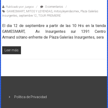
Publicado por: juegos
0 comentarios
GAMESMART
,
MITOS Y LEYENDAS
,
mitosyleyendasmex
,
Plaza Galerías
Insurgentes
,
septiembre 12
,
TOUR PREMIERE
El dia 12 de septiembre a partir de las 10 Hrs en la tienda
GAMESMART, Av. Insurgentes sur 1391 Centro
Armand sótano enfrente de Plaza Galerías Insurgentes, sera
Leer más
Política de Privacidad