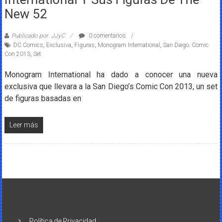
New 52
Publicado por: JJyC
0 comentarios
DC Comics
,
Exclusiva
,
Figuras
,
Monogram International
,
San Diego. Comic
Con 2013
,
Set
Monogram International ha dado a conocer una nueva
exclusiva que llevara a la San Diego’s Comic Con 2013, un set
de figuras basadas en
Leer más
Política de Privacidad