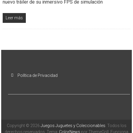
nuevo tráiler de su inmersivo FPS de simulación
Leer más
Política de Privacidad
Copyright © 2026
Juegos Juguetes y Coleccionables
. Todos los
derechos reservados. Tema:
ColorNews
por ThemeGrill. Funciona