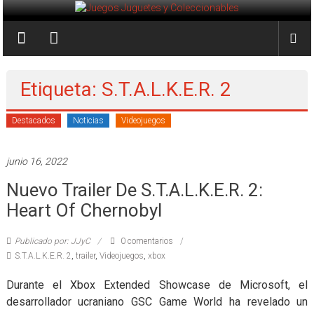
Saltar
al
Juegos
contenido
Juguetes
y
Etiqueta: S.T.A.L.K.E.R. 2
Coleccionables
Destacados
Noticias
Videojuegos
Noticias
y
junio 16, 2022
entretenimiento
Nuevo Trailer De S.T.A.L.K.E.R. 2:
para
coleccionistas.
Heart Of Chernobyl
Publicado por: JJyC
0 comentarios
S.T.A.L.K.E.R. 2
,
trailer
,
Videojuegos
,
xbox
Durante el Xbox Extended Showcase de Microsoft, el
desarrollador ucraniano GSC Game World ha revelado un