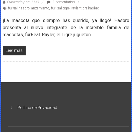
Publicado por: JJyC
1 comentarios
furreal hasbro lanzamiento
,
furReal tigre
,
rayler tigre hasbro
¡La mascota que siempre has querido, ya llegó! Hasbro
presenta al nuevo integrante de la increíble familia de
mascotas, furReal: Rayler, el Tigre juguetón.
Leer más
Política de Privacidad