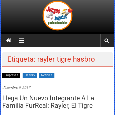
Saltar
al
contenido
Juegos
Juguetes
y
Etiqueta: rayler tigre hasbro
Coleccionables
Empresas
Hasbro
Noticias
Noticias
y
diciembre 6, 2017
entretenimiento
para
Llega Un Nuevo Integrante A La
coleccionistas.
Familia FurReal: Rayler, El Tigre