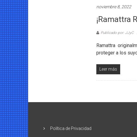
noviembre 8, 2022
¡Ramattra 
Publicado por: JJyC
Ramattra origina
proteger a los suy
Leer más
Política de Privacidad