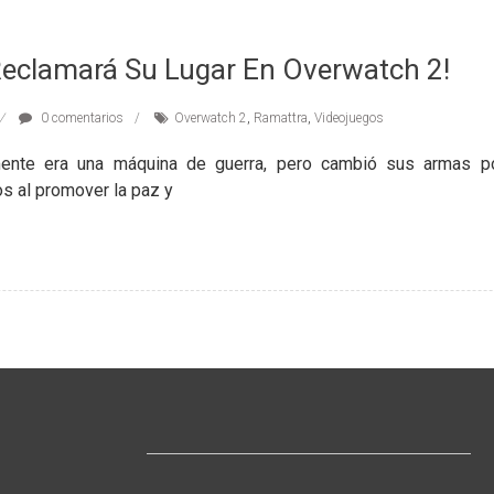
Reclamará Su Lugar En Overwatch 2!
0 comentarios
Overwatch 2
,
Ramattra
,
Videojuegos
lmente era una máquina de guerra, pero cambió sus armas p
os al promover la paz y