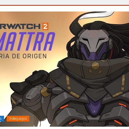
s
Videojuegos