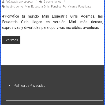
Publicado por: juegos
2 comentarios
hasbro ponys
,
Mini Equestria Girls
,
Ponyfica
,
Ponyficarse
,
Ponyfícate
#Ponyfica tu mundo Mini Equestria Girls Además, las
Equestria Girls llegan en versión Mini: más tiernas,
expresivas y divertidas para que vivas increíbles aventuras
Leer más
Política de Privacidad