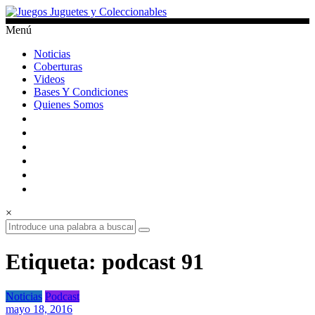
Saltar
al
Menú
contenido
Juegos
Noticias
Juguetes
Coberturas
y
Videos
Coleccionables
Bases Y Condiciones
Quienes Somos
Noticias
y
entretenimiento
para
coleccionistas.
×
Etiqueta: podcast 91
Noticias
Podcast
mayo 18, 2016