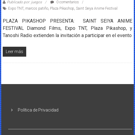
Publicado por: juegos
0 comentarios
Expo TNT
,
marcos patiño
,
Plaza Pikashop
,
Saint Seiya Anime Festival
PLAZA PIKASHOP PRESENTA: SAINT SEIYA ANIME
FESTIVAL Diamond Films, Expo TNT, Plaza Pikashop, y
Tanoshi Radio extienden la invitación a participar en el evento
Leer más
Política de Privacidad