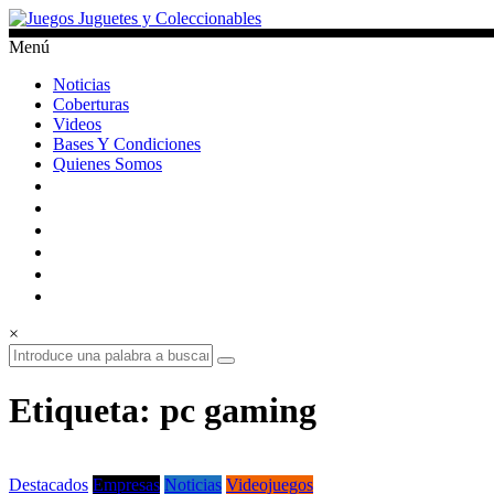
Saltar
al
Menú
contenido
Juegos
Noticias
Juguetes
Coberturas
y
Videos
Coleccionables
Bases Y Condiciones
Quienes Somos
Noticias
y
entretenimiento
para
coleccionistas.
×
Etiqueta: pc gaming
Destacados
Empresas
Noticias
Videojuegos