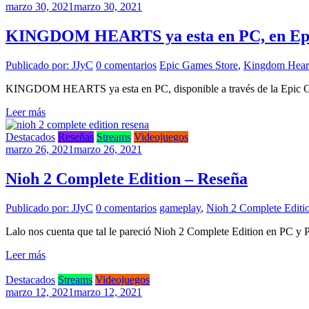
marzo 30, 2021
marzo 30, 2021
KINGDOM HEARTS ya esta en PC, en Epi
Publicado por: JJyC
0 comentarios
Epic Games Store
,
Kingdom Hear
KINGDOM HEARTS ya esta en PC, disponible a través de la Epic Gam
Leer más
Destacados
Reseñas
Streams
Videojuegos
marzo 26, 2021
marzo 26, 2021
Nioh 2 Complete Edition – Reseña
Publicado por: JJyC
0 comentarios
gameplay
,
Nioh 2 Complete Editi
Lalo nos cuenta que tal le pareció Nioh 2 Complete Edition en PC y
Leer más
Destacados
Streams
Videojuegos
marzo 12, 2021
marzo 12, 2021