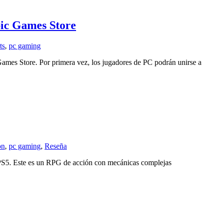
c Games Store
ts
,
pc gaming
es Store. Por primera vez, los jugadores de PC podrán unirse a
on
,
pc gaming
,
Reseña
 PS5. Este es un RPG de acción con mecánicas complejas