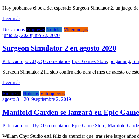
Hoy probamos el beta del esperado Surgeon Simulator 2, un juego de 
Leer más
Destacados
Empresas
Noticias
Videojuegos
junio 22, 2020
junio 22, 2020
Surgeon Simulator 2 en agosto 2020
Publicado por: JJyC
0 comentarios
Epic Games Store
,
pc gaming
,
Sur
Surgeon Simulator 2 ha sido confirmado para el mes de agosto de este
Leer más
Empresas
Noticias
Videojuegos
agosto 31, 2019
septiembre 2, 2019
Manifold Garden se lanzará en Epic Game
Publicado por: JJyC
0 comentarios
Epic Game Store
,
Manifold Gard
William Chyr Studio está feliz de anunciar que, tras siete largos año