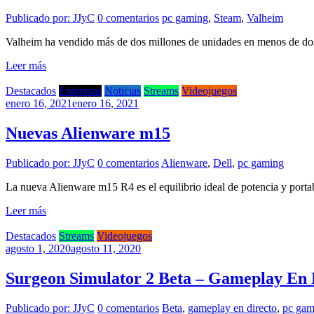
Publicado por: JJyC
0 comentarios
pc gaming
,
Steam
,
Valheim
Valheim ha vendido más de dos millones de unidades en menos de do
Leer más
Destacados
Empresas
Noticias
Streams
Videojuegos
enero 16, 2021
enero 16, 2021
Nuevas Alienware m15
Publicado por: JJyC
0 comentarios
Alienware
,
Dell
,
pc gaming
La nueva Alienware m15 R4 es el equilibrio ideal de potencia y portab
Leer más
Destacados
Streams
Videojuegos
agosto 1, 2020
agosto 11, 2020
Surgeon Simulator 2 Beta – Gameplay En 
Publicado por: JJyC
0 comentarios
Beta
,
gameplay en directo
,
pc gam