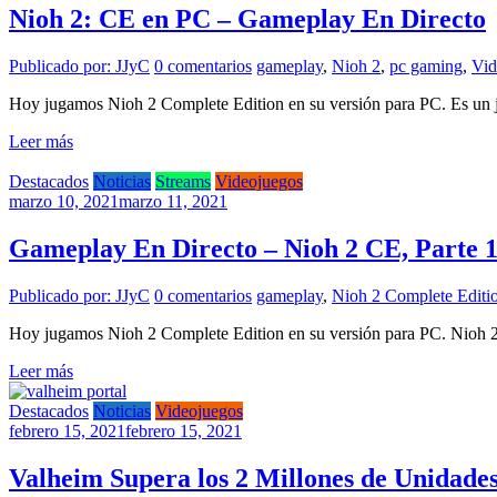
Nioh 2: CE en PC – Gameplay En Directo
Publicado por: JJyC
0 comentarios
gameplay
,
Nioh 2
,
pc gaming
,
Vid
Hoy jugamos Nioh 2​ Complete Edition en su versión para PC. Es un j
Leer más
Destacados
Noticias
Streams
Videojuegos
marzo 10, 2021
marzo 11, 2021
Gameplay En Directo – Nioh 2 CE, Parte 
Publicado por: JJyC
0 comentarios
gameplay
,
Nioh 2 Complete Editi
Hoy jugamos Nioh 2 Complete Edition en su versión para PC. Nioh 2 
Leer más
Destacados
Noticias
Videojuegos
febrero 15, 2021
febrero 15, 2021
Valheim Supera los 2 Millones de Unidade