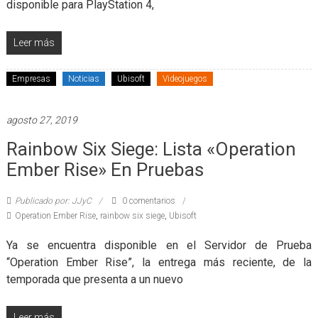
disponible para PlayStation 4,
Leer más
Empresas
Noticias
Ubisoft
Videojuegos
agosto 27, 2019
Rainbow Six Siege: Lista «Operation
Ember Rise» En Pruebas
Publicado por: JJyC
0 comentarios
Operation Ember Rise
,
rainbow six siege
,
Ubisoft
Ya se encuentra disponible en el Servidor de Prueba
“Operation Ember Rise”, la entrega más reciente, de la
temporada que presenta a un nuevo
Leer más