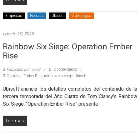
Empresas
Noticias
Ubisoft
Videojuegos
agosto 19, 2019
Rainbow Six Siege: Operation Ember
Rise
Publicado por: JJyC
0 comentarios
Operation Ember Rise
,
rainbow six siege
,
Ubisoft
Ubisoft anuncia los detalles completos del contenido de la
tercera temporada del Año Cuatro de Tom Clancy’s Rainbow
Six Siege. “Operation Ember Rise” presenta
Leer más