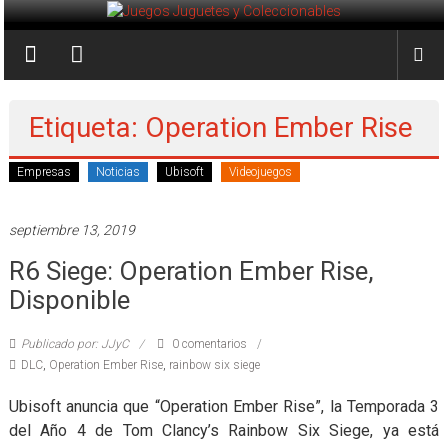
Saltar
al
Juegos
contenido
Juguetes
y
Etiqueta: Operation Ember Rise
Coleccionables
Empresas
Noticias
Ubisoft
Videojuegos
Noticias
y
septiembre 13, 2019
entretenimiento
R6 Siege: Operation Ember Rise,
para
coleccionistas.
Disponible
Publicado por: JJyC
0 comentarios
DLC
,
Operation Ember Rise
,
rainbow six siege
Ubisoft anuncia que “Operation Ember Rise”, la Temporada 3
del Año 4 de Tom Clancy’s Rainbow Six Siege, ya está