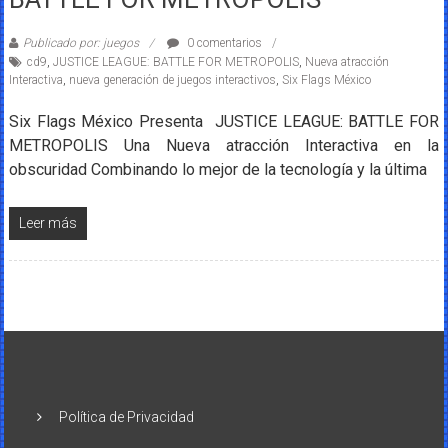
Publicado por: juegos
0 comentarios
cd9
,
JUSTICE LEAGUE: BATTLE FOR METROPOLIS
,
Nueva atracción
Interactiva
,
nueva generación de juegos interactivos
,
Six Flags México
Six Flags México Presenta JUSTICE LEAGUE: BATTLE FOR
METROPOLIS Una Nueva atracción Interactiva en la
obscuridad Combinando lo mejor de la tecnología y la última
Leer más
Política de Privacidad