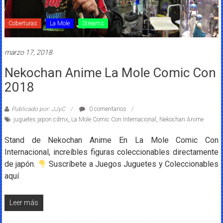
Coberturas
La Mole
Streams
marzo 17, 2018
Nekochan Anime La Mole Comic Con
2018
Publicado por: JJyC
0 comentarios
juguetes japon cdmx
,
La Mole Comic Con Internacional
,
Nekochan Anime
Stand de Nekochan Anime En La Mole Comic Con
Internacional, increíbles figuras coleccionables directamente
de japón.
Suscríbete a Juegos Juguetes y Coleccionables
aquí
Leer más